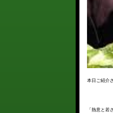
本日ご紹介さ
「熱意と若