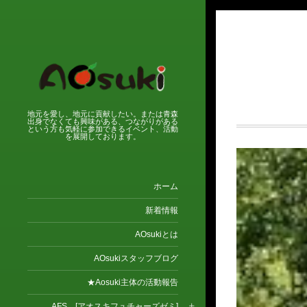
地元を愛し、地元に貢献したい。または青森
出身でなくても興味がある、つながりがある
という方も気軽に参加できるイベント、活動
を展開しております。
ホーム
新着情報
AOsukiとは
AOsukiスタッフブログ
★Aosuki主体の活動報告
AFS [アオスキフュチャーズゼミ]