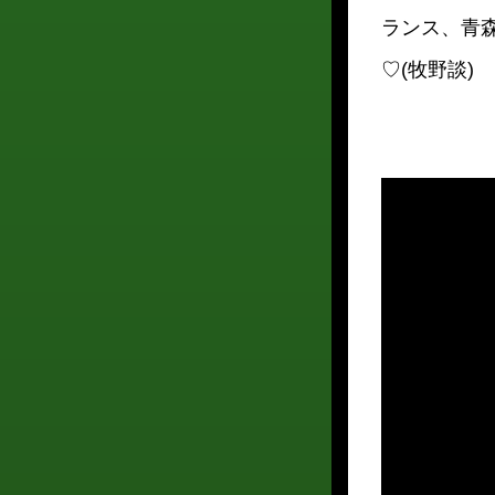
ランス、青
♡(牧野談)