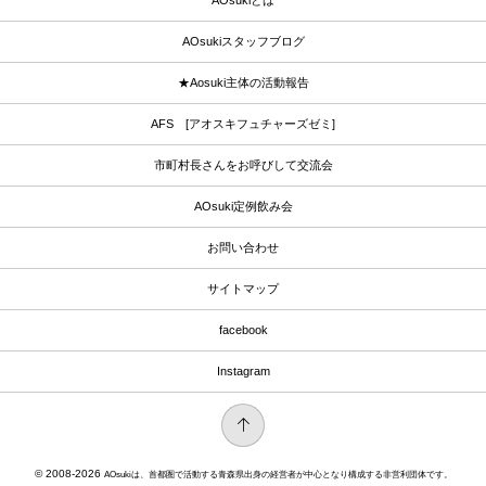
AOsukiとは
AOsukiスタッフブログ
★Aosuki主体の活動報告
AFS [アオスキフュチャーズゼミ]
市町村長さんをお呼びして交流会
AOsuki定例飲み会
お問い合わせ
サイトマップ
facebook
Instagram
© 2008-2026
AOsukiは、首都圏で活動する青森県出身の経営者が中心となり構成する非営利団体です。