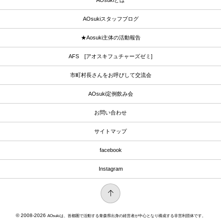
AOsukiとは
AOsukiスタッフブログ
★Aosuki主体の活動報告
AFS [アオスキフュチャーズゼミ]
市町村長さんをお呼びして交流会
AOsuki定例飲み会
お問い合わせ
サイトマップ
facebook
Instagram
© 2008-2026
AOsukiは、首都圏で活動する青森県出身の経営者が中心となり構成する非営利団体です。