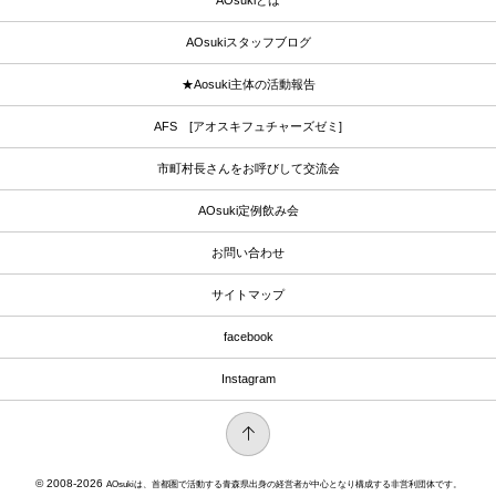
AOsukiとは
AOsukiスタッフブログ
★Aosuki主体の活動報告
AFS [アオスキフュチャーズゼミ]
市町村長さんをお呼びして交流会
AOsuki定例飲み会
お問い合わせ
サイトマップ
facebook
Instagram
© 2008-2026
AOsukiは、首都圏で活動する青森県出身の経営者が中心となり構成する非営利団体です。