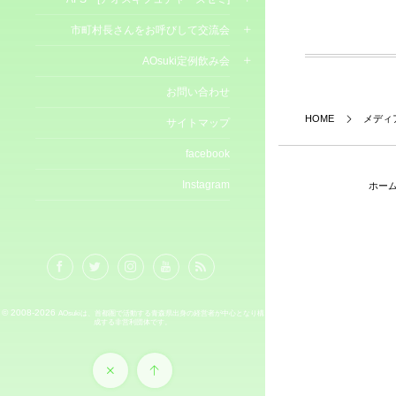
市町村長さんをお呼びして交流会
AOsuki定例飲み会
お問い合わせ
HOME
メディ
サイトマップ
facebook
Instagram
ホー
© 2008-2026
AOsukiは、首都圏で活動する青森県出身の経営者が中心となり構
成する非営利団体です。