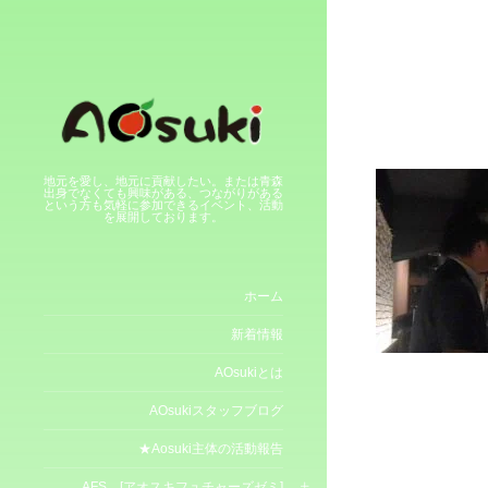
地元を愛し、地元に貢献したい。または青森
出身でなくても興味がある、つながりがある
という方も気軽に参加できるイベント、活動
を展開しております。
ホーム
新着情報
AOsukiとは
AOsukiスタッフブログ
★Aosuki主体の活動報告
AFS [アオスキフュチャーズゼミ]