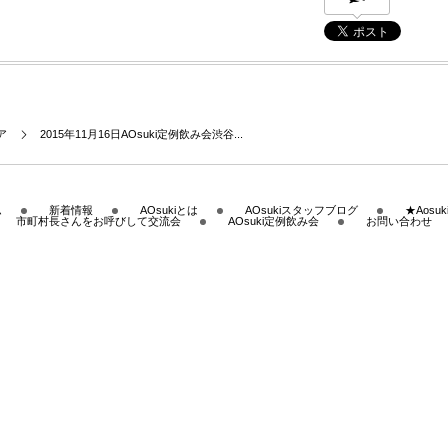
ア
2015年11月16日AOsuki定例飲み会渋谷...
ム
新着情報
AOsukiとは
AOsukiスタッフブログ
★Aos
市町村長さんをお呼びして交流会
AOsuki定例飲み会
お問い合わせ