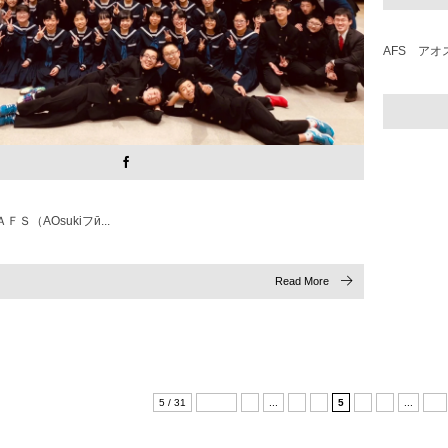
AFS アオ
Ｓ（AOsukiフӣ...
Read More
5 / 31
« 先頭
«
...
3
4
5
6
7
...
10