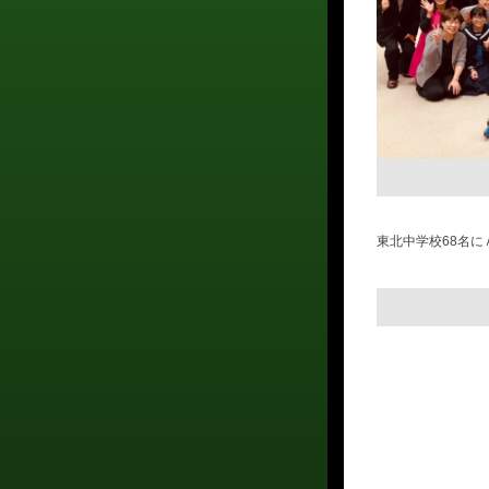
東北中学校68名にＡＦ