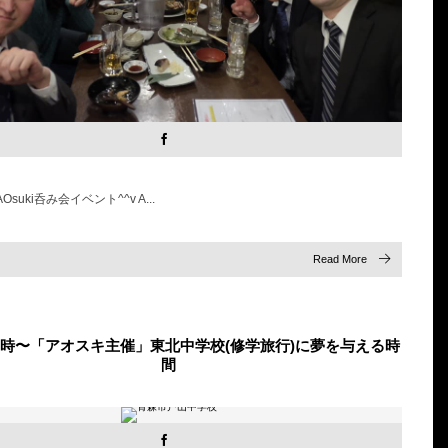
suki呑み会イベント^^v A...
Read More
日8時〜「アオスキ主催」東北中学校(修学旅行)に夢を与える時
間