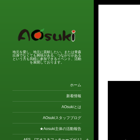
地元を愛し、地元に貢献したい。または青森
出身でなくても興味がある、つながりがある
という方も気軽に参加できるイベント、活動
を展開しております。
ホーム
新着情報
AOsukiとは
AOsukiスタッフブログ
★Aosuki主体の活動報告
AFS [アオスキフュチャーズゼミ]