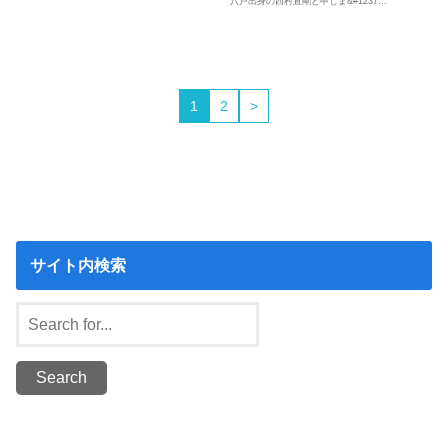
八戸出身の西村直剛と申しま&#1237…
1
2
>
サイト内検索
Search
for: