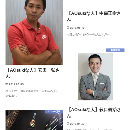
【AOsukiな人】中森正樹さ
ん
2019.05.12
今回ご紹介するAOsukiな人は八戸市…
新着情報
【AOsukiな人】安田一弘さ
ん
2019.05.09
AOsukiWEB担当の山本です。 AOsukiな人と
&#1239…
【AOsukiな人】萩口義治さ
AOsuki理事
ん
2019.04.30