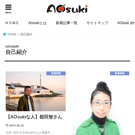
menu
ＨＯＭＥ
Aosukiとは
新着記事一覧
サイトマップ
AOsuki
HOME
自己紹介
自己紹介
新着情報
新着情報
【AOsukiな人】舘田智さん
2019.06.10
今回ご紹介するAOsukiな人は青森市…