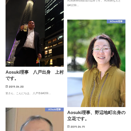
AOsukiWEB担当の山本です。 AOsukiな人と
&#1239…
AOsuki理事
Aosuki理事 八戸出身 上村
です。
2019.04.20
皆さん、こんにちは。 八戸市&#209…
AOsuki理事
Aosuki理事、野辺地町出身の
立花です。
2019.04.19