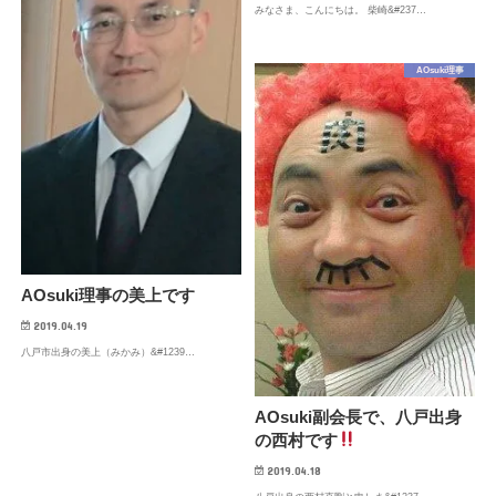
みなさま、こんにちは。 柴崎&#237…
AOsuki理事
AOsuki理事の美上です
2019.04.19
八戸市出身の美上（みかみ）&#1239…
AOsuki副会長で、八戸出身
の西村です
2019.04.18