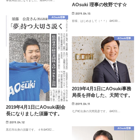
事務局担当になりました、南&#3709…
AOsuki 理事の牧野です☆
2019.04.15
AOsuki理事
皆様、はじめまして（＾＾） &#199…
AOsuki理事
2019年4月1日にAOsuki事務
局長を拝命した、天間です。
2019.04.11
2019年4月1日にAOsuki副会
七戸町出身の天間晃彦です。 &#201…
長になりました須藤です。
2019.04.12
AOsuki理事
黒石市出身の須藤です。 ４年&#382…