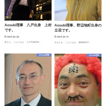
Aosuki理事 八戸出身 上村
Aosuki理事、野辺地町出身の
です。
立花です。
2019.04.20
2019.04.19
皆さん、こんにちは。 八戸市&#209…
みなさま、こんにちは。 柴崎&#237…
AOsuki理事
AOsuki理事