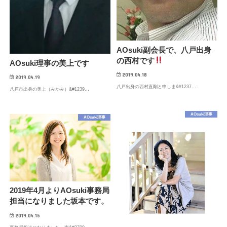
AOsuki副会長で、八戸出身
の西村です
AOsuki理事の美上です
2019.04.18
2019.04.19
八戸出身の西村直剛と申しま&#1237…
八戸市出身の美上（みかみ）&#1239…
AOsuki理事
AOsuki理事
2019年4月よりAOsuki事務局
担当になりました坂本です。
2019.04.15