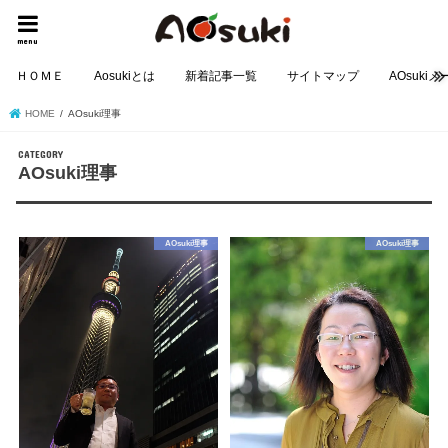
menu
ＨＯＭＥ
Aosukiとは
新着記事一覧
サイトマップ
AOsuki
HOME
AOsuki理事
AOsuki理事
AOsuki理事
AOsuki理事