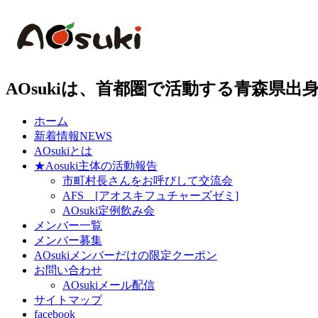
AOsukiは、首都圏で活動する青森県
ホーム
新着情報
NEWS
AOsukiとは
★Aosuki主体の活動報告
市町村長さんをお呼びして交流会
AFS [アオスキフュチャーズゼミ]
AOsuki定例飲み会
メンバー一覧
メンバー募集
AOsukiメンバーだけの限定クーポン
お問い合わせ
AOsukiメール配信
サイトマップ
facebook